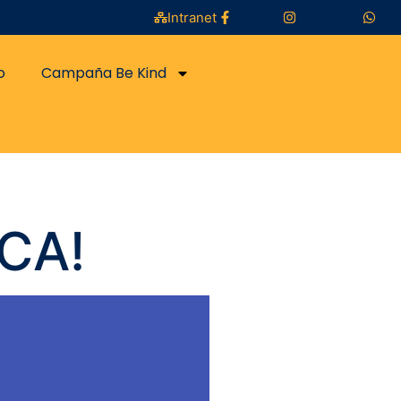
Intranet
o
Campaña Be Kind
ECA!