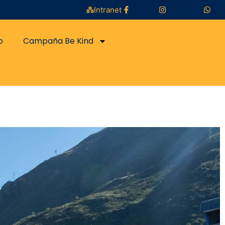
Intranet
o
Campaña Be Kind