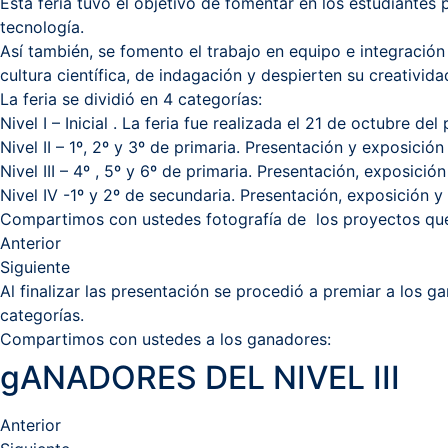
Esta feria tuvo el objetivo de fomentar en los estudiantes 
tecnología.
Así también, se fomento el trabajo en equipo e integració
cultura científica, de indagación y despierten su creativid
La feria se dividió en 4 categorías:
Nivel I – Inicial . La feria fue realizada el 21 de octubre del
Nivel II – 1º, 2º y 3º de primaria. Presentación y exposició
Nivel III – 4º , 5º y 6º de primaria. Presentación, exposici
Nivel IV -1º y 2º de secundaria. Presentación, exposición 
Compartimos con ustedes fotografía de los proyectos que
Anterior
Siguiente
Al finalizar las presentación se procedió a premiar a los g
categorías.
Compartimos con ustedes a los ganadores:
gANADORES DEL NIVEL III
Anterior